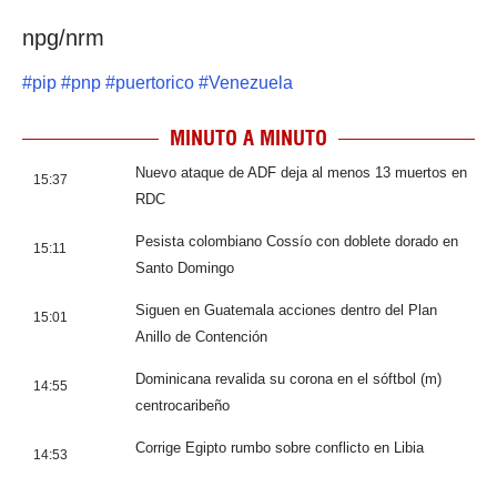
npg/nrm
#
pip
#
pnp
#
puertorico
#
Venezuela
MINUTO A MINUTO
Nuevo ataque de ADF deja al menos 13 muertos en
15:37
RDC
Pesista colombiano Cossío con doblete dorado en
15:11
Santo Domingo
Siguen en Guatemala acciones dentro del Plan
15:01
Anillo de Contención
Dominicana revalida su corona en el sóftbol (m)
14:55
centrocaribeño
Corrige Egipto rumbo sobre conflicto en Libia
14:53