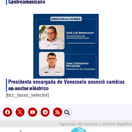
Centroamericano
agosto 8, 2026
12:17
Presidenta encargada de Venezuela anunció cambios
en sector eléctrico
agosto 8, 2026
11:38
[bcc_tasas_selector]
Agencias de noticias y medios digitales