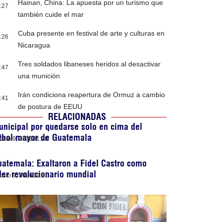
Hainan, China: La apuesta por un turismo que
:27
también cuide el mar
Cuba presente en festival de arte y culturas en
:26
Nicaragua
Tres soldados libaneses heridos al desactivar
:47
una munición
Irán condiciona reapertura de Ormuz a cambio
:41
de postura de EEUU
RELACIONADAS
nicipal por quedarse solo en cima del
útbol mayor de Guatemala
osto 9, 2026
01:28
atemala: Exaltaron a Fidel Castro como
der revolucionario mundial
osto 9, 2026
00:31