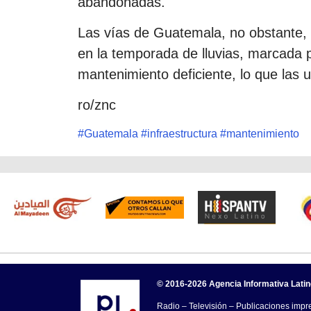
abandonadas.
Las vías de Guatemala, no obstante, 
en la temporada de lluvias, marcada po
mantenimiento deficiente, lo que las 
ro/znc
#
Guatemala
#
infraestructura
#
mantenimiento
© 2016-2026 Agencia Informativa Lati
Radio – Televisión – Publicaciones impre