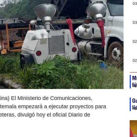
03
03
02
02
Mu
f
ag
na) El Ministerio de Comunicaciones,
Gu
uatemala empezará a ejecutar proyectos para
lí
ag
eras, divulgó hoy el oficial Diario de