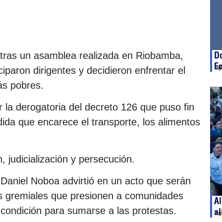
D
 tras un asamblea realizada en Riobamba,
Ec
ag
iparon dirigentes y decidieron enfrentar el
ás pobres.
r la derogatoria del decreto 126 que puso fin
dida que encarece el transporte, los alimentos
 judicialización y persecución.
 Daniel Noboa advirtió en un acto que serán
es gremiales que presionen a comunidades
Al
 condición para sumarse a las protestas.
al
ag