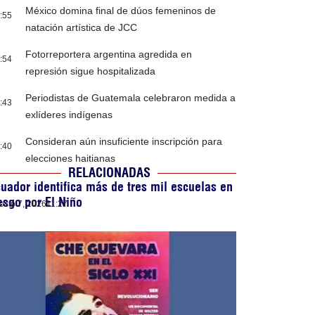
México domina final de dúos femeninos de
:55
natación artística de JCC
Fotorreportera argentina agredida en
:54
represión sigue hospitalizada
Periodistas de Guatemala celebraron medida a
:43
exlíderes indígenas
Consideran aún insuficiente inscripción para
:40
elecciones haitianas
RELACIONADAS
uador identifica más de tres mil escuelas en
esgo por El Niño
osto 7, 2026
11:27