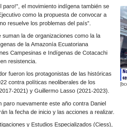
 paro!”, el movimiento indígena también se
l Ejecutivo como la propuesta de convocar a
o resuelve los problemas del país”.
e suman la de organizaciones como la la
ígenas de la Amazonía Ecuatoriana
ones Campesinas e Indígenas de Cotacachi
en resistencia.
No
r fueron los protagonistas de las históricas
cr
ag
2 contra políticas neoliberales de los
[bc
2017-2021) y Guillermo Lasso (2021-2023).
a un paro nuevamente este año contra Daniel
n la fecha de inicio y las acciones a realizar.
igaciones y Estudios Especializados (Ciess),