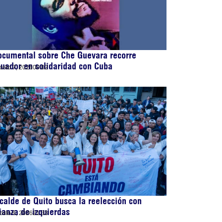
ocumental sobre Che Guevara recorre
uador en solidaridad con Cuba
osto 7, 2026
00:02
calde de Quito busca la reelección con
ianza de izquierdas
osto 6, 2026
21:33