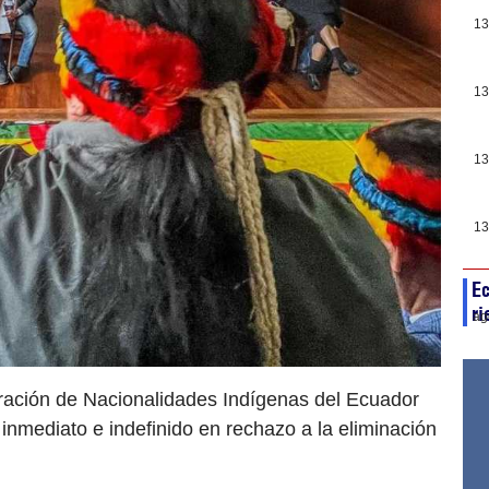
13
13
13
13
Ec
ri
ag
ración de Nacionalidades Indígenas del Ecuador
inmediato e indefinido en rechazo a la eliminación