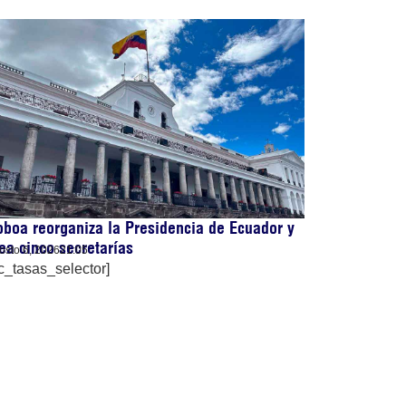
boa reorganiza la Presidencia de Ecuador y
ea cinco secretarías
osto 6, 2026
21:05
c_tasas_selector]