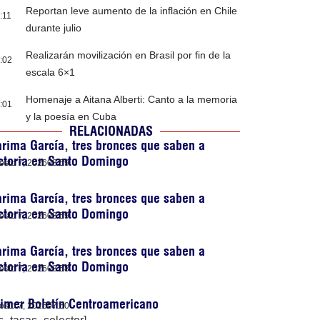
Reportan leve aumento de la inflación en Chile
:11
durante julio
Realizarán movilización en Brasil por fin de la
:02
escala 6×1
Homenaje a Aitana Alberti: Canto a la memoria
:01
y la poesía en Cuba
RELACIONADAS
rima García, tres bronces que saben a
ctoria en Santo Domingo
osto 7, 2026
08:59
rima García, tres bronces que saben a
ctoria en Santo Domingo
osto 7, 2026
08:59
rima García, tres bronces que saben a
ctoria en Santo Domingo
osto 7, 2026
08:58
imer Boletín Centroamericano
osto 7, 2026
07:50