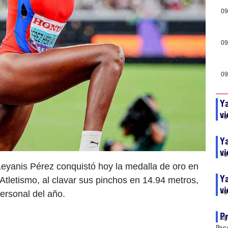
09
09
09
Ya
vi
ag
Ya
vi
ag
Leyanis Pérez conquistó hoy la medalla de oro en
Ya
Atletismo, al clavar sus pinchos en 14.94 metros,
vi
ag
ersonal del año.
Pr
ag