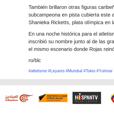
También brillaron otras figuras carib
subcampeona en pista cubierta este a
Shanieka Ricketts, plata olímpica en l
En una noche histórica para el atleti
inscribió su nombre junto al de las gr
el mismo escenario donde Rojas reinó
ro/blc
#
atletismo
#
Leyanis
#
Mundial
#
Tokio
#
Yulimar