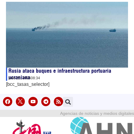
Rusia ataca buques e infraestructura portuaria
ucraniana
julio 25, 2026
08:34
[bcc_tasas_selector]
Agencias de noticias y medios digitales