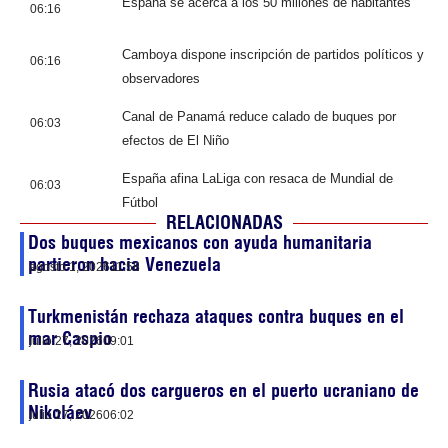
España se acerca a los 50 millones de habitantes
06:16
Camboya dispone inscripción de partidos políticos y
06:16
observadores
Canal de Panamá reduce calado de buques por
06:03
efectos de El Niño
España afina LaLiga con resaca de Mundial de
06:03
Fútbol
RELACIONADAS
Dos buques mexicanos con ayuda humanitaria
partieron hacia Venezuela
agosto 1, 2026
11:58
Turkmenistán rechaza ataques contra buques en el
mar Caspio
julio 27, 2026
09:01
Rusia atacó dos cargueros en el puerto ucraniano de
Nikoláev
julio 27, 2026
06:02