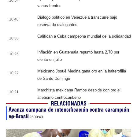
10:54
varios frentes
Diálogo político en Venezuela transcurre bajo
10:40
reserva de dialogantes
Califican a Cuba campeona mundial de la solidaridad
10:38
Inflación en Guatemala repuntó hasta 2,70 por
10:25
ciento en julio
Méxicano Josué Medina gana oro en la halterofilia
10:22
de Santo Domingo
Marchista mexicana Ramos despide con oro el
10:21
atletismo centrocaribeño
RELACIONADAS
Avanza campaña de intensificación contra sarampión
en Brasil
agosto 8, 2026
09:43