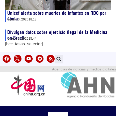
Unicef alerta sobre muertes de infantes en RDC por
ébola
agosto 6, 2026
18:13
Divulgan datos sobre ejercicio ilegal de la Medicina
en Brasil
agosto 6, 2026
15:44
[bcc_tasas_selector]
Agencias de noticias y medios digitales