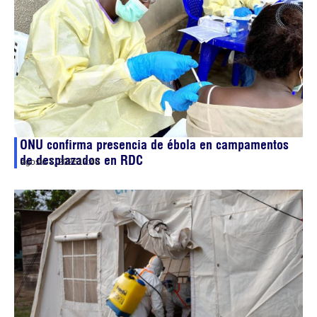
ONU confirma presencia de ébola en campamentos
de desplazados en RDC
agosto 7, 2026
17:40