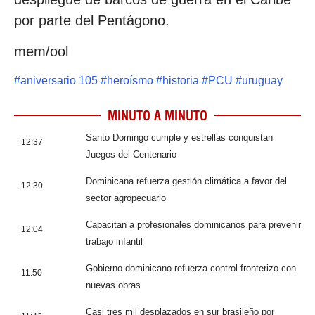
por parte del Pentágono.
mem/ool
#
aniversario 105
#
heroísmo
#
historia
#
PCU
#
uruguay
MINUTO A MINUTO
Santo Domingo cumple y estrellas conquistan
12:37
Juegos del Centenario
Dominicana refuerza gestión climática a favor del
12:30
sector agropecuario
Capacitan a profesionales dominicanos para prevenir
12:04
trabajo infantil
Gobierno dominicano refuerza control fronterizo con
11:50
nuevas obras
Casi tres mil desplazados en sur brasileño por