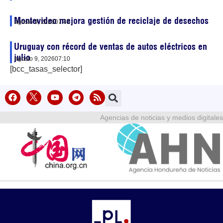
Montevideo mejora gestión de reciclaje de desechos
agosto 9, 2026
07:42
Uruguay con récord de ventas de autos eléctricos en
julio
agosto 9, 2026
07:10
[bcc_tasas_selector]
Agencias de noticias y medios digitales