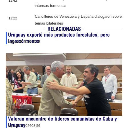
11:42
intensas tormentas
Cancilleres de Venezuela y España dialogaron sobre
11:22
temas bilaterales
RELACIONADAS
Uruguay exportó más productos forestales, pero
ingresó menos
agosto 9, 2026
09:58
Valoran encuentro de líderes comunistas de Cuba y
Uruguay
agosto 9, 2026
08:56