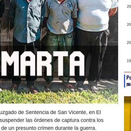
20
20
20
19
Po
ma
ju
Juzgado de Sentencia de San Vicente, en El
 suspender las órdenes de captura contra los
de un presunto crimen durante la guerra.