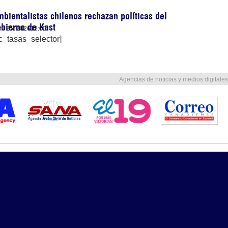
bientalistas chilenos rechazan políticas del
bierno de Kast
ril 25, 2026
13:00
c_tasas_selector]
Agencias de noticias y medios digitales