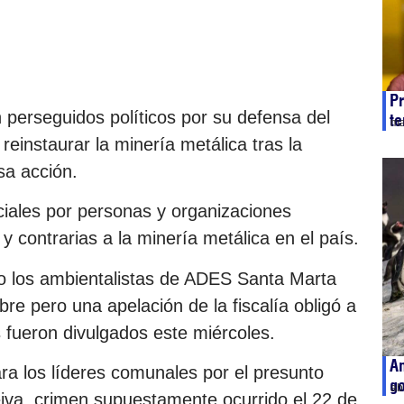
Pr
n perseguidos políticos por su defensa del
te
ma
einstaurar la minería metálica tras la
sa acción.
ciales por personas y organizaciones
contrarias a la minería metálica en el país.
 los ambientalistas de ADES Santa Marta
re pero una apelación de la fiscalía obligó a
fueron divulgados este miércoles.
Am
ara los líderes comunales por el presunto
go
ab
iva, crimen supuestamente ocurrido el 22 de