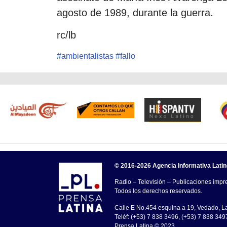
agosto de 1989, durante la guerra.
rc/lb
#
ambientalistas
#
fallo
© 2016-2026 Agencia Informativa Lati
Radio – Televisión – Publicaciones impre
Todos los derechos reservados.
Calle E No.454 esquina a 19, Vedado, 
Teléf: (+53) 7 838 3496, (+53) 7 838 349
Prensa Latina © 2023 .