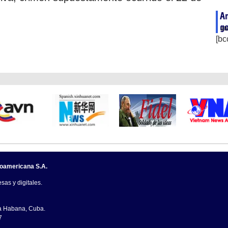
Am
go
ab
[bc
noamericana S.A.
sas y digitales.
La Habana, Cuba.
7