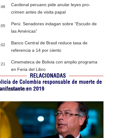
Cardenal peruano pide anular leyes pro-
:46
crimen antes de visita papal
Perú: Senadores indagan sobre “Escudo de
:05
las Américas”
Banco Central de Brasil reduce tasa de
:02
referencia a 14 por ciento
Cinemateca de Bolivia con amplio programa
:21
en Feria del Libro
RELACIONADAS
licía de Colombia responsable de muerte de
nifestante en 2019
lio 10, 2026
15:33