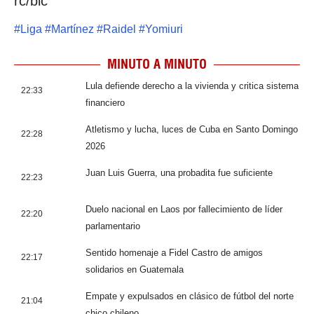
rc/blc
#
Liga
#
Martínez
#
Raidel
#
Yomiuri
MINUTO A MINUTO
Lula defiende derecho a la vivienda y critica sistema
22:33
financiero
Atletismo y lucha, luces de Cuba en Santo Domingo
22:28
2026
Juan Luis Guerra, una probadita fue suficiente
22:23
Duelo nacional en Laos por fallecimiento de líder
22:20
parlamentario
Sentido homenaje a Fidel Castro de amigos
22:17
solidarios en Guatemala
Empate y expulsados en clásico de fútbol del norte
21:04
chico chileno