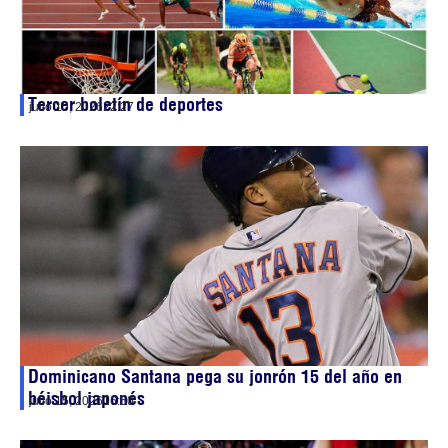
Tercer boletín de deportes
julio 15, 2026
22:27
Dominicano Santana pega su jonrón 15 del año en
béisbol japonés
julio 15, 2026
16:50