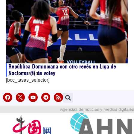
República Dominicana con otro revés en Liga de
Naciones (f) de voley
julio 12, 2026
14:34
[bcc_tasas_selector]
Agencias de noticias y medios digitales