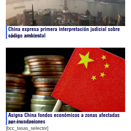
China expresa primera interpretación judicial sobre
código ambiental
agosto 6, 2026
02:59
Asigna China fondos económicos a zonas afectadas
por inundaciones
agosto 6, 2026
00:26
[bcc_tasas_selector]