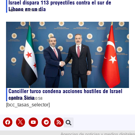
Israel dispara 113 proyectiles contra el sur de
Líbano en un día
agosto 6, 2026
11:01
Canciller turco condena acciones hostiles de Israel
contra Siria
agosto 6, 2026
10:58
[bcc_tasas_selector]
Agencias de noticias y medios digitales