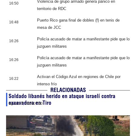
Violencia de grupo armado genera pánico en
16:50
territorio de RDC
Puerto Rico gana final de dobles (f) en tenis de
16:48
mesa de JCC
Policía acusado de matar a manifestante pide que lo
16:26
juzguen militares
Policía acusado de matar a manifestante pide que lo
16:26
juzguen militares
Activan el Código Azul en regiones de Chile por
16:22
intenso frío
RELACIONADAS
Soldado libanés herido en ataque israelí contra
excavadora en Tiro
agosto 7, 2026
07:00