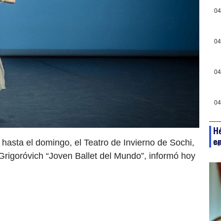
04
04
04
04
Hé
e
hasta el domingo, el Teatro de Invierno de Sochi,
ag
Grigoróvich “Joven Ballet del Mundo”, informó hoy