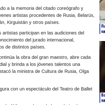
ado a la memoria del citado coreógrafo y
óvenes artistas procedentes de Rusia, Belarús,
n, Kirguistán y otros países.
Ru
co
 artistas participan en las audiciones del
ag
nocimiento del jurado internacional,
 de distintos países.
ontinúa la obra del gran maestro, abre cada
al y brinda a los jóvenes talentos una
tacó la ministra de Cultura de Rusia, Olga
gura con un espectáculo del Teatro de Ballet
Ba
so
ag