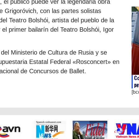
, el público puede ver la legendaria obra
 Grigoróvich, con las partes solistas
del Teatro Bolshói, artista del pueblo de la
el primer bailarín del Teatro Bolshói, Igor
del Ministerio de Cultura de Rusia y se
esupuestaria Estatal Federal «Rosconcert» en
acional de Concursos de Ballet.
Co
pr
ag
[bc