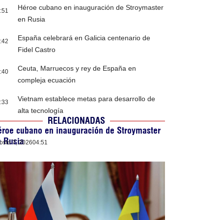
Héroe cubano en inauguración de Stroymaster
:51
en Rusia
España celebrará en Galicia centenario de
:42
Fidel Castro
Ceuta, Marruecos y rey de España en
:40
compleja ecuación
Vietnam establece metas para desarrollo de
:33
alta tecnología
RELACIONADAS
roe cubano en inauguración de Stroymaster
n Rusia
osto 7, 2026
04:51