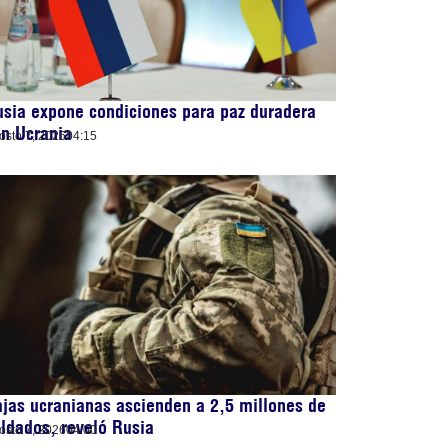
sia expone condiciones para paz duradera
n Ucrania
osto 7, 2026
04:15
jas ucranianas ascienden a 2,5 millones de
ldados, reveló Rusia
osto 7, 2026
04:00