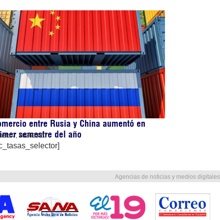
mercio entre Rusia y China aumentó en
imer semestre del año
osto 7, 2026
03:57
c_tasas_selector]
Agencias de noticias y medios digitales