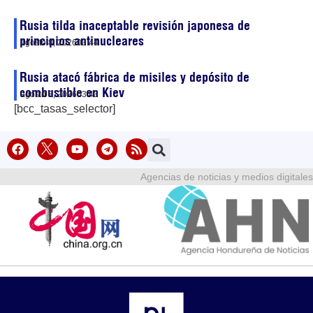
Rusia tilda inaceptable revisión japonesa de
principios antinucleares
agosto 8, 2026
03:44
Rusia atacó fábrica de misiles y depósito de
combustible en Kiev
agosto 8, 2026
03:43
[bcc_tasas_selector]
Agencias de noticias y medios digitales