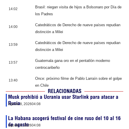
Brasil: niegan visita de hijos a Bolsonaro por Día de
14:02
los Padres
Catedráticos de Derecho de nueve países repudian
14:00
distinción a Milei
Catedráticos de Derecho de nueve países repudian
13:59
distinción a Milei
Guatemala gana oro en el pentatlón moderno
13:57
centrocaribeño
Once: próximo filme de Pablo Larraín sobre el golpe
13:40
en Chile
RELACIONADAS
Musk prohibió a Ucrania usar Starlink para atacar a
Rusia
agosto 8, 2026
04:08
La Habana acogerá festival de cine ruso del 10 al 16
de agosto
agosto 8, 2026
04:08