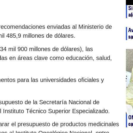
Si
af
ag
recomendaciones enviadas al Ministerio de
Av
 485,9 millones de dólares.
sa
ag
34 mil 900 millones de dólares), las
das en áreas clave como educación, salud,
ntos para las universidades oficiales y
supuesto de la Secretaría Nacional de
 Instituto Técnico Superior Especializado.
ON
c
arar el presupuesto de productos medicinales
ag
os al Instituto Oncológico Nacional, entre