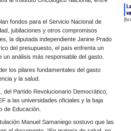
L
v
ag
[bc
an fondos para el Servicio Nacional de
dad, jubilaciones y otros compromisos
tes, la diputada independiente Janine Prado
rico del presupuesto, el país enfrenta un
 un análisis más responsable del gasto.
der los pilares fundamentales del gasto
encia y la salud.
, del Partido Revolucionario Democrático,
EF a las universidades oficiales y la baja
io de Educación.
ostulación Manuel Samaniego sostuvo que las
 en el documento. “En materia de salud, no