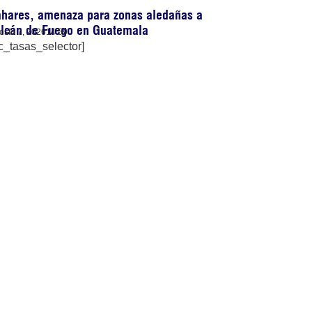
ahares, amenaza para zonas aledañas a
olcán de Fuego en Guatemala
osto 7, 2026
14:59
c_tasas_selector]