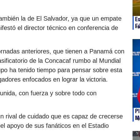
ambién la de El Salvador, ya que un empate
Es
Fú
festó el director técnico en conferencia de
ag
ornadas anteriores, que tienen a Panamá con
asificatorio de la Concacaf rumbo al Mundial
upo ha tenido tiempo para pensar sobre esta
gadores enfocados en lograr la victoria.
á unida, con fuerza y sobre todo con
Pl
un rival de cuidado que es capaz de crecerse
Mu
ag
l apoyo de sus fanáticos en el Estadio