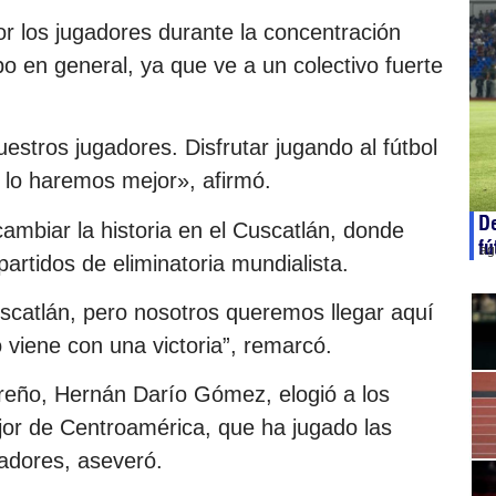
or los jugadores durante la concentración
po en general, ya que ve a un colectivo fuerte
estros jugadores. Disfrutar jugando al fútbol
s lo haremos mejor», afirmó.
De
ambiar la historia en el Cuscatlán, donde
fú
ag
rtidos de eliminatoria mundialista.
uscatlán, pero nosotros queremos llegar aquí
o viene con una victoria”, remarcó.
oreño, Hernán Darío Gómez, elogió a los
jor de Centroamérica, que ha jugado las
gadores, aseveró.