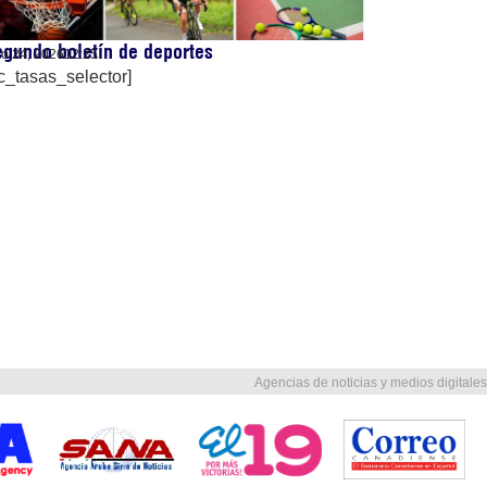
gundo boletín de deportes
lio 24, 2026
12:25
c_tasas_selector]
Agencias de noticias y medios digitales