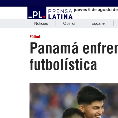
jueves 6 de agosto de
Noticias
Opinión
Escáner
Fútbol
Panamá enfrent
futbolística