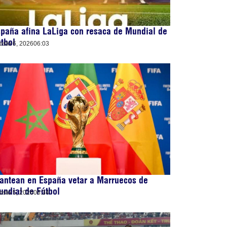
paña afina LaLiga con resaca de Mundial de
tbol
osto 6, 2026
06:03
antean en España vetar a Marruecos de
ndial de Fútbol
osto 5, 2026
06:34