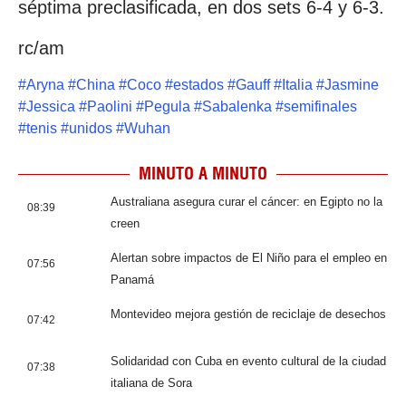
séptima preclasificada, en dos sets 6-4 y 6-3.
rc/am
#
Aryna
#
China
#
Coco
#
estados
#
Gauff
#
Italia
#
Jasmine
#
Jessica
#
Paolini
#
Pegula
#
Sabalenka
#
semifinales
#
tenis
#
unidos
#
Wuhan
MINUTO A MINUTO
Australiana asegura curar el cáncer: en Egipto no la
08:39
creen
Alertan sobre impactos de El Niño para el empleo en
07:56
Panamá
Montevideo mejora gestión de reciclaje de desechos
07:42
Solidaridad con Cuba en evento cultural de la ciudad
07:38
italiana de Sora