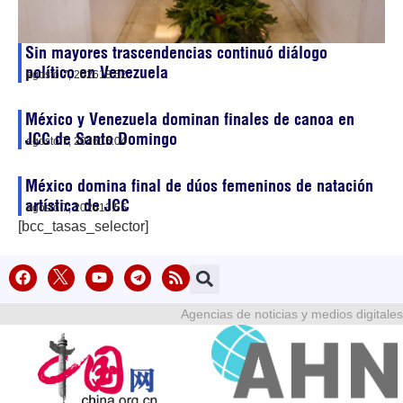
Sin mayores trascendencias continuó diálogo
político en Venezuela
agosto 7, 2026
18:52
México y Venezuela dominan finales de canoa en
JCC de Santo Domingo
agosto 7, 2026
15:04
México domina final de dúos femeninos de natación
artística de JCC
agosto 7, 2026
13:55
[bcc_tasas_selector]
Agencias de noticias y medios digitales