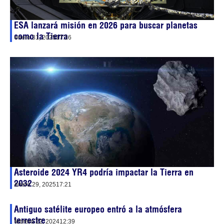
ESA lanzará misión en 2026 para buscar planetas
como la Tierra
enero 31, 2025
17:16
Asteroide 2024 YR4 podría impactar la Tierra en
2032
enero 29, 2025
17:21
Antiguo satélite europeo entró a la atmósfera
terrestre
febrero 22, 2024
12:39