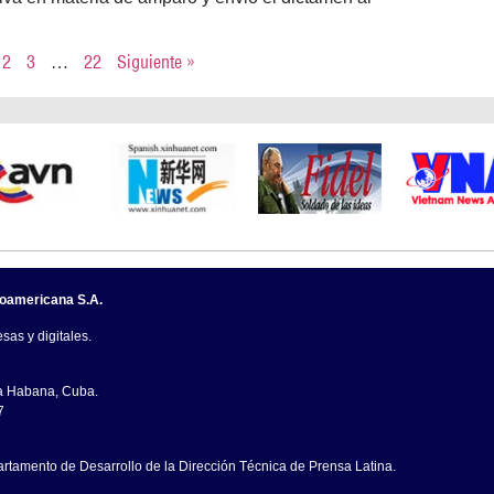
2
3
…
22
Siguiente »
noamericana S.A.
sas y digitales.
La Habana, Cuba.
7
artamento de Desarrollo de la Dirección Técnica de Prensa Latina.