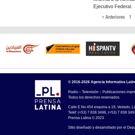
Ejecutivo Federal.
« Anteriores
1
© 2016-2026 Agencia Informativa Lati
Radio – Televisión – Publicaciones impre
Todos los derechos reservados.
Calle E No.454 esquina a 19, Vedado, 
Teléf: (+53) 7 838 3496, (+53) 7 838 349
Prensa Latina © 2023 .
Sitio diseñado y desarrollado por el Dep