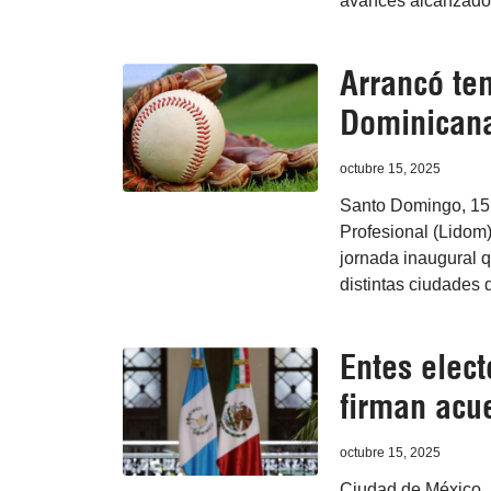
avances alcanzados
Arrancó te
Dominicana
octubre 15, 2025
Santo Domingo, 15 
Profesional (Lidom
jornada inaugural q
distintas ciudades d
Entes elec
firman acu
octubre 15, 2025
Ciudad de México, 1