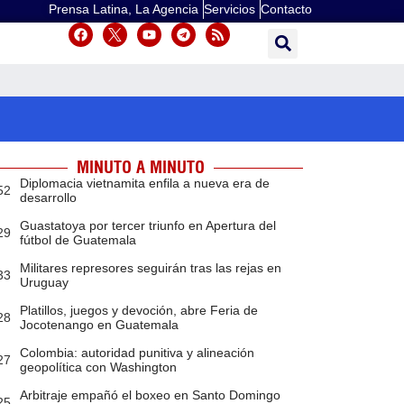
Prensa Latina, La Agencia
Servicios
Contacto
MINUTO A MINUTO
Diplomacia vietnamita enfila a nueva era de
52
desarrollo
Guastatoya por tercer triunfo en Apertura del
29
fútbol de Guatemala
Militares represores seguirán tras las rejas en
33
Uruguay
Platillos, juegos y devoción, abre Feria de
28
Jocotenango en Guatemala
Colombia: autoridad punitiva y alineación
27
geopolítica con Washington
Arbitraje empañó el boxeo en Santo Domingo
25