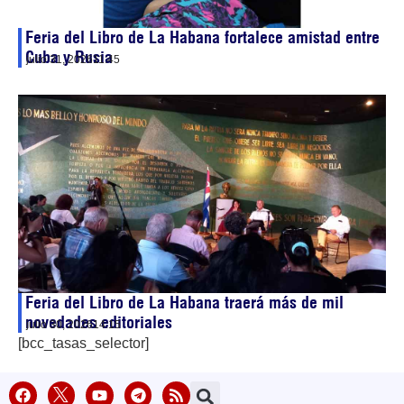
Feria del Libro de La Habana fortalece amistad entre
Cuba y Rusia
julio 31, 2026
11:45
Feria del Libro de La Habana traerá más de mil
novedades editoriales
julio 30, 2026
14:15
[bcc_tasas_selector]