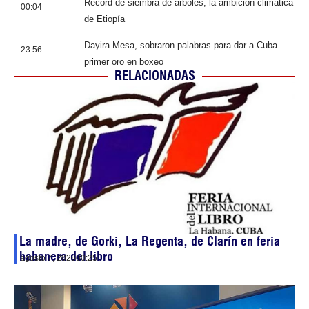
Récord de siembra de árboles, la ambición climática
00:04
de Etiopía
Dayira Mesa, sobraron palabras para dar a Cuba
23:56
primer oro en boxeo
RELACIONADAS
La madre, de Gorki, La Regenta, de Clarín en feria
habanera del libro
agosto 7, 2026
00:25