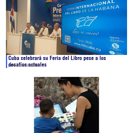
Cuba celebrará su Feria del Libro pese a los
desafíos actuales
julio 31, 2026
13:50