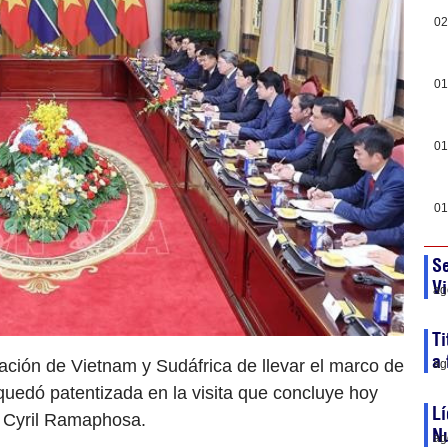
02
01
01
01
S
V
ag
Ti
a 
ación de Vietnam y Sudáfrica de llevar el marco de
ag
 quedó patentizada en la visita que concluye hoy
Lí
, Cyril Ramaphosa.
N
ag