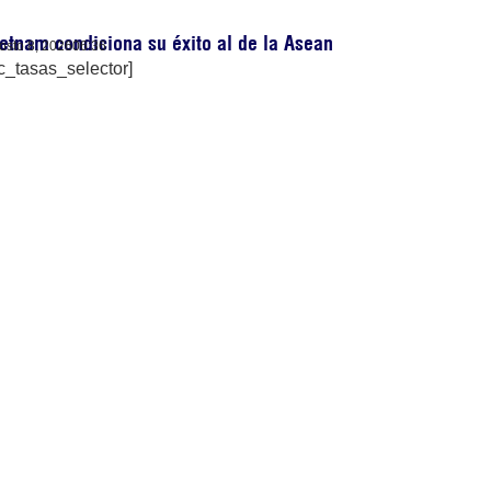
etnam condiciona su éxito al de la Asean
osto 8, 2026
06:36
c_tasas_selector]