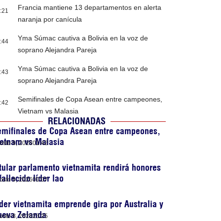
Francia mantiene 13 departamentos en alerta
:21
naranja por canícula
Yma Súmac cautiva a Bolivia en la voz de
:44
soprano Alejandra Pareja
Yma Súmac cautiva a Bolivia en la voz de
:43
soprano Alejandra Pareja
Semifinales de Copa Asean entre campeones,
:42
Vietnam vs Malasia
RELACIONADAS
emifinales de Copa Asean entre campeones,
ietnam vs Malasia
osto 9, 2026
01:42
tular parlamento vietnamita rendirá honores
fallecido líder lao
osto 9, 2026
00:07
der vietnamita emprende gira por Australia y
ueva Zelanda
osto 8, 2026
23:25