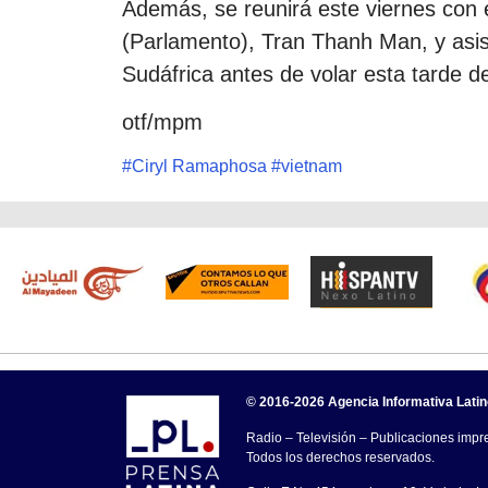
Además, se reunirá este viernes con 
(Parlamento), Tran Thanh Man, y asis
Sudáfrica antes de volar esta tarde d
otf/mpm
#
Ciryl Ramaphosa
#
vietnam
© 2016-2026 Agencia Informativa Lati
Radio – Televisión – Publicaciones impre
Todos los derechos reservados.