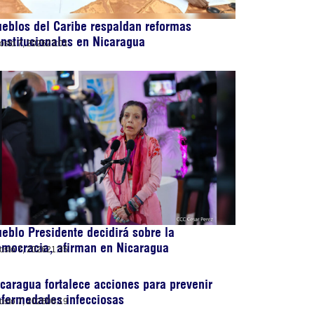
eblos del Caribe respaldan reformas
nstitucionales en Nicaragua
osto 7, 2026
23:01
eblo Presidente decidirá sobre la
emocracia, afirman en Nicaragua
osto 7, 2026
21:35
caragua fortalece acciones para prevenir
nfermedades infecciosas
osto 7, 2026
06:19