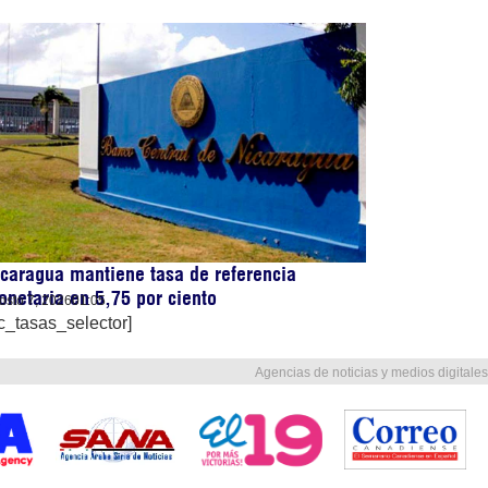
caragua mantiene tasa de referencia
netaria en 5,75 por ciento
osto 7, 2026
01:05
c_tasas_selector]
Agencias de noticias y medios digitales