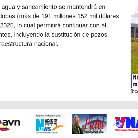
de agua y saneamiento se mantendrá en
rdobas (más de 191 millones 152 mil dólares
2025, lo cual permitirá continuar con el
ntes, incluyendo la sustitución de pozos
raestructura nacional.
Ni
mo
ag
[bc