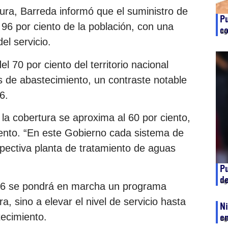
ura, Barreda informó que el suministro de
Pu
 96 por ciento de la población, con una
co
ag
el servicio.
 70 por ciento del territorio nacional
s de abastecimiento, un contraste notable
6.
la cobertura se aproxima al 60 por ciento,
 ciento. “En este Gobierno cada sistema de
spectiva planta de tratamiento de aguas
Pu
d
ag
26 se pondrá en marcha un programa
a, sino a elevar el nivel de servicio hasta
Ni
tecimiento.
e
ag