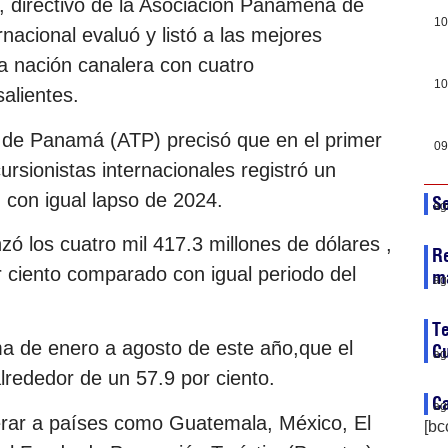
, directivo de la Asociación Panameña de
10
nacional evaluó y listó a las mejores
a nación canalera con cuatro
10
alientes.
o de Panamá (ATP) precisó que en el primer
09
rsionistas internacionales registró un
 con igual lapso de 2024.
Se
ag
nzó los cuatro mil 417.3 millones de dólares ,
Re
r ciento comparado con igual periodo del
m
ag
Te
ma de enero a agosto de este año,que el
C
ag
lrededor de un 57.9 por ciento.
Ca
ag
erar a países como Guatemala, México, El
[bc