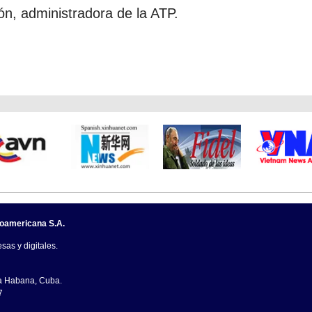
ón, administradora de la ATP.
noamericana S.A.
sas y digitales.
La Habana, Cuba.
7