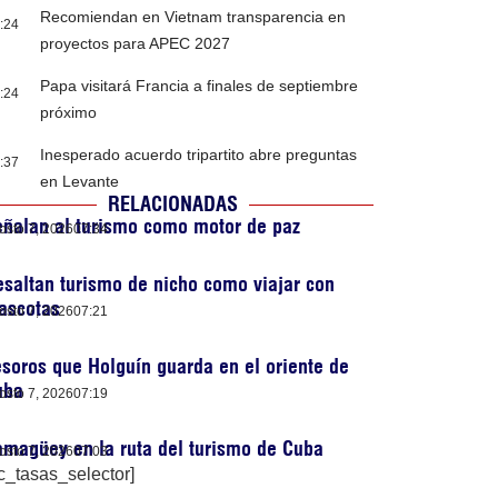
Recomiendan en Vietnam transparencia en
:24
proyectos para APEC 2027
Papa visitará Francia a finales de septiembre
:24
próximo
Inesperado acuerdo tripartito abre preguntas
:37
en Levante
RELACIONADAS
ñalan al turismo como motor de paz
osto 7, 2026
07:34
saltan turismo de nicho como viajar con
ascotas
osto 7, 2026
07:21
soros que Holguín guarda en el oriente de
uba
osto 7, 2026
07:19
magüey en la ruta del turismo de Cuba
osto 7, 2026
07:03
c_tasas_selector]