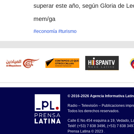
superar este año, según Gloria de Le
mem/ga
#
economía
#
turismo
© 2016-2026 Agencia Informativa Lati
Radio – Televisión – Publicaciones impre
Todos los derechos reservados.
Calle E No.454 esquina a 19, Vedado, 
Teléf: (+53) 7 838 3496, (+53) 7 838 349
Prensa Latina © 2023 .