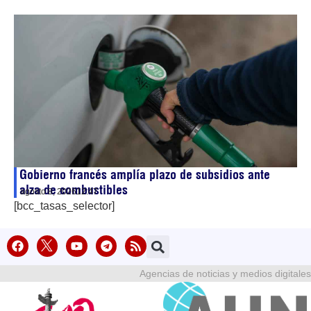
Gobierno francés amplía plazo de subsidios ante
alza de combustibles
agosto 8, 2026
12:47
[bcc_tasas_selector]
Agencias de noticias y medios digitales