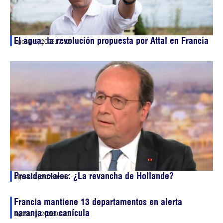
El agua, la revolución propuesta por Attal en Francia
agosto 9, 2026
17:32
Presidenciales: ¿La revancha de Hollande?
agosto 9, 2026
04:44
Francia mantiene 13 departamentos en alerta
naranja por canícula
agosto 9, 2026
02:21