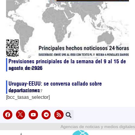
Previsiones principiales de la semana del 9 al 15 de
agosto de 2026
agosto 8, 2026
09:42
Uruguay-EEUU: se conversa callado sobre
deportaciones
agosto 8, 2026
08:27
[bcc_tasas_selector]
Agencias de noticias y medios digitales