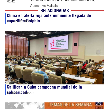
01:42
Vietnam vs Malasia
RELACIONADAS
China en alerta roja ante inminente llegada de
supertifón Dolphin
agosto 9, 2026
00:16
Califican a Cuba campeona mundial de la
solidaridad
agosto 8, 2026
10:38