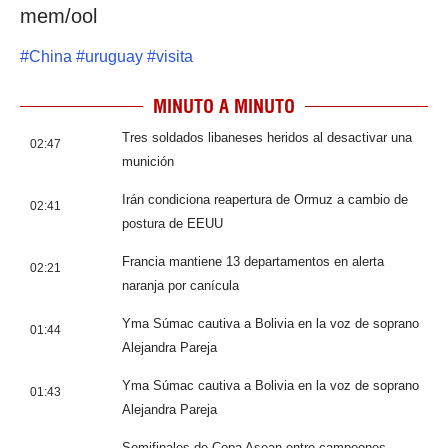
mem/ool
#
China
#
uruguay
#
visita
MINUTO A MINUTO
Tres soldados libaneses heridos al desactivar una
02:47
munición
Irán condiciona reapertura de Ormuz a cambio de
02:41
postura de EEUU
Francia mantiene 13 departamentos en alerta
02:21
naranja por canícula
Yma Súmac cautiva a Bolivia en la voz de soprano
01:44
Alejandra Pareja
Yma Súmac cautiva a Bolivia en la voz de soprano
01:43
Alejandra Pareja
Semifinales de Copa Asean entre campeones,