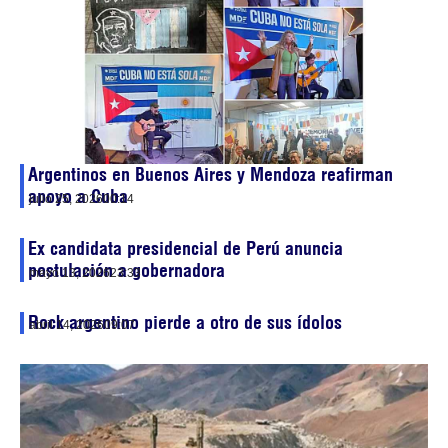
Argentinos en Buenos Aires y Mendoza reafirman
apoyo a Cuba
julio 25, 2026
00:14
Ex candidata presidencial de Perú anuncia
postulación a gobernadora
mayo 13, 2026
23:33
Rock argentino pierde a otro de sus ídolos
abril 14, 2026
09:07