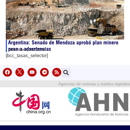
Argentina: Senado de Mendoza aprobó plan minero
pese a advertencias
diciembre 9, 2025
21:56
[bcc_tasas_selector]
Agencias de noticias y medios digitales