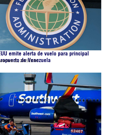
UU emite alerta de vuelo para principal
ropuerto de Venezuela
viembre 21, 2025
23:44