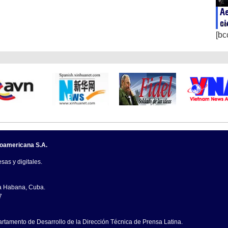
Ae
ci
no
[bc
noamericana S.A.
sas y digitales.
La Habana, Cuba.
7
artamento de Desarrollo de la Dirección Técnica de Prensa Latina.