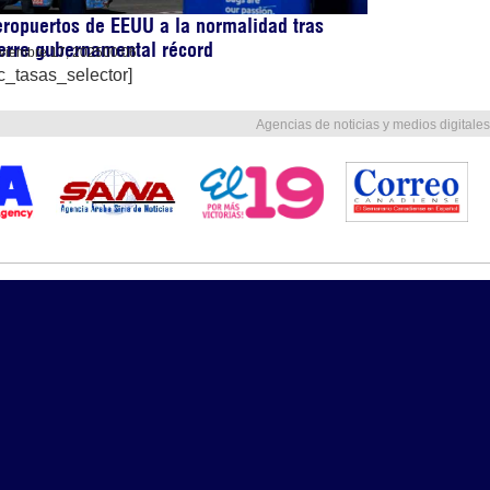
ropuertos de EEUU a la normalidad tras
erre gubernamental récord
viembre 17, 2025
00:06
c_tasas_selector]
Agencias de noticias y medios digitales