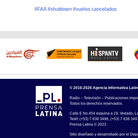
#
FAA
#
shutdown
#
vuelos cancelados
© 2016-2026 Agencia Informativa Lati
Radio – Televisión – Publicaciones impre
Todos los derechos reservados.
Calle E No.454 esquina a 19, Vedado, 
Teléf: (+53) 7 838 3496, (+53) 7 838 349
Prensa Latina © 2023 .
Sitio diseñado y desarrollado por el Dep