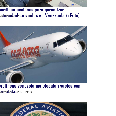
ordinan acciones para garantizar
ntinuidad de vuelos en Venezuela (+Foto)
viembre 25, 2025
11:08
rolíneas venezolanas ejecutan vuelos con
ormalidad
viembre 23, 2025
19:04