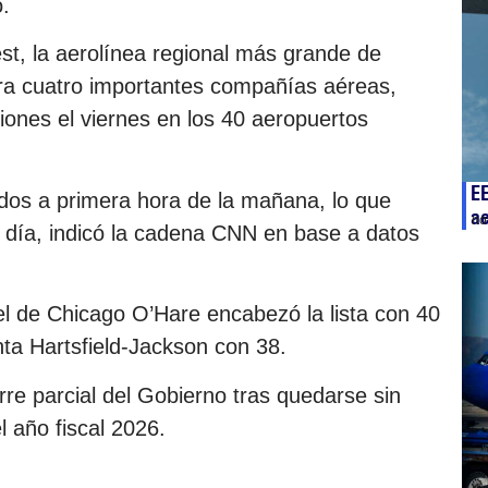
.
t, la aerolínea regional más grande de
ra cuatro importantes compañías aéreas,
iones el viernes en los 40 aeropuertos
EE
dos a primera hora de la mañana, lo que
ae
no
del día, indicó la cadena CNN en base a datos
el de Chicago O’Hare encabezó la lista con 40
nta Hartsfield-Jackson con 38.
re parcial del Gobierno tras quedarse sin
el año fiscal 2026.