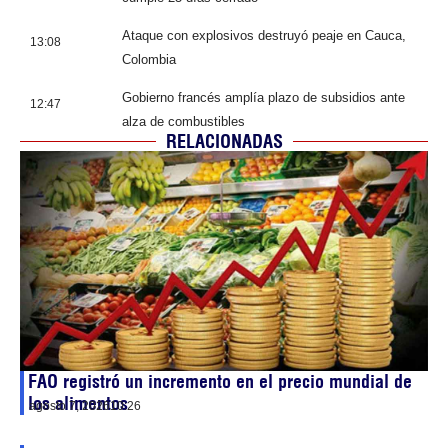
Ataque con explosivos destruyó peaje en Cauca,
13:08
Colombia
Gobierno francés amplía plazo de subsidios ante
12:47
alza de combustibles
RELACIONADAS
FAO registró un incremento en el precio mundial de
los alimentos
agosto 7, 2026
10:26