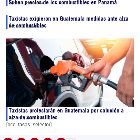
Suben precios de los combustibles en Panamá
agosto 7, 2026
06:44
Taxistas exigieron en Guatemala medidas ante alza
de combustibles
agosto 3, 2026
16:10
Taxistas protestarán en Guatemala por solución a
alza de combustibles
agosto 3, 2026
01:29
[bcc_tasas_selector]