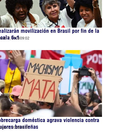
alizarán movilización en Brasil por fin de la
cala 6×1
osto 7, 2026
09:02
brecarga doméstica agrava violencia contra
jeres brasileñas
osto 7, 2026
08:57