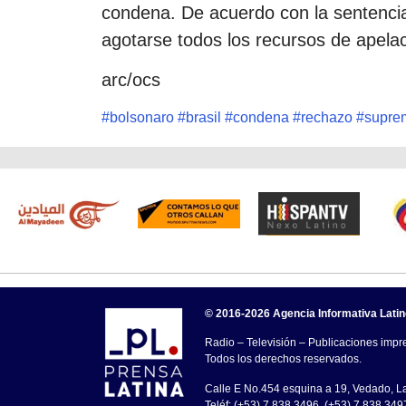
condena. De acuerdo con la sentencia
agotarse todos los recursos de apelac
arc/ocs
#
bolsonaro
#
brasil
#
condena
#
rechazo
#
supre
© 2016-2026 Agencia Informativa Lati
Radio – Televisión – Publicaciones impre
Todos los derechos reservados.
Calle E No.454 esquina a 19, Vedado, 
Teléf: (+53) 7 838 3496, (+53) 7 838 349