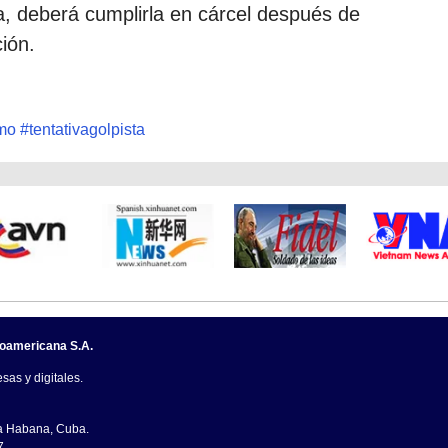
, deberá cumplirla en cárcel después de
ión.
mo
#
tentativagolpista
noamericana S.A.
sas y digitales.
La Habana, Cuba.
7