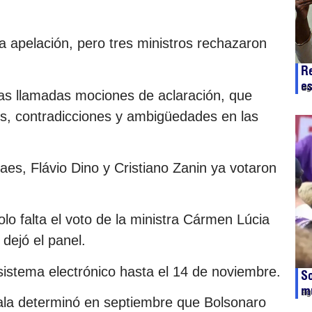
 apelación, pero tres ministros rechazaron
Re
es
ag
 las llamadas mociones de aclaración, que
es, contradicciones y ambigüedades en las
es, Flávio Dino y Cristiano Zanin ya votaron
olo falta el voto de la ministra Cármen Lúcia
dejó el panel.
sistema electrónico hasta el 14 de noviembre.
So
mu
ag
sala determinó en septiembre que Bolsonaro