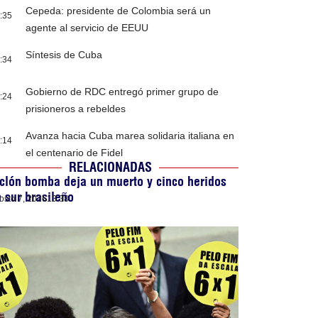
Cepeda: presidente de Colombia será un
:35
agente al servicio de EEUU
Síntesis de Cuba
:34
Gobierno de RDC entregó primer grupo de
:24
prisioneros a rebeldes
Avanza hacia Cuba marea solidaria italiana en
:14
el centenario de Fidel
RELACIONADAS
clón bomba deja un muerto y cinco heridos
 sur brasileño
osto 7, 2026
13:38