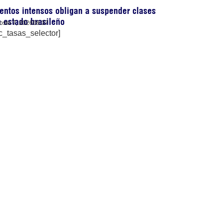
entos intensos obligan a suspender clases
 estado brasileño
osto 7, 2026
08:37
c_tasas_selector]