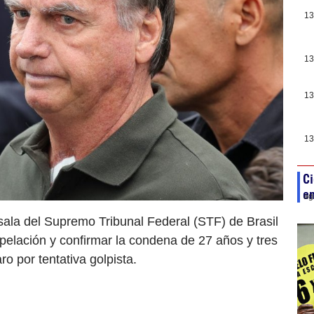
13
13
13
13
Ci
en
ag
 sala del Supremo Tribunal Federal (STF) de Brasil
pelación y confirmar la condena de 27 años y tres
o por tentativa golpista.