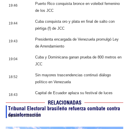
Puerto Rico conquista bronce en voleibol femenino
19:46
de los JCC
Cuba conquista oro y plata en final de salto con
19:44
pértiga (f) de JCC
Presidenta encargada de Venezuela promulgó Ley
19:43
de Arrendamiento
Cuba y Dominicana ganan prueba de 800 metros en
19:04
JCC
Sin mayores trascendencias continuó diálogo
18:52
político en Venezuela
Capital de Ecuador aplaza su festival de luces
18:43
RELACIONADAS
Tribunal Electoral brasileño refuerza combate contra
desinformación
agosto 7, 2026
15:33