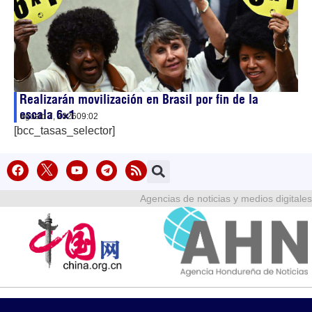
Realizarán movilización en Brasil por fin de la
escala 6×1
agosto 7, 2026
09:02
[bcc_tasas_selector]
Agencias de noticias y medios digitales