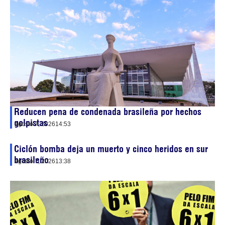
Reducen pena de condenada brasileña por hechos
golpistas
agosto 7, 2026
14:53
Ciclón bomba deja un muerto y cinco heridos en sur
brasileño
agosto 7, 2026
13:38