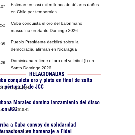
Estiman en casi mil millones de dólares daños
:37
en Chile por temporales
Cuba conquista el oro del balonmano
:52
masculino en Santo Domingo 2026
Pueblo Presidente decidirá sobre la
:35
democracia, afirman en Nicaragua
Dominicana retiene el oro del voleibol (f) en
:26
Santo Domingo 2026
RELACIONADAS
ba conquista oro y plata en final de salto
n pértiga (f) de JCC
osto 7, 2026
19:44
ubana Morales domina lanzamiento del disco
) en JCC
osto 7, 2026
18:41
riba a Cuba convoy de solidaridad
ternacional en homenaje a Fidel
osto 7, 2026
17:38