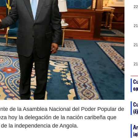
22
21
21
21
Cu
co
ag
C
ente de la Asamblea Nacional del Poder Popular de
(f
ag
a hoy la delegación de la nación caribeña que
s de la independencia de Angola.
Ar
in
ag