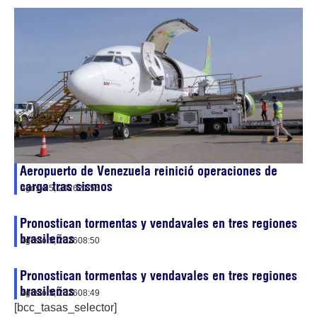
Aeropuerto de Venezuela reinició operaciones de
carga tras sismos
agosto 5, 2026
21:55
Pronostican tormentas y vendavales en tres regiones
brasileñas
agosto 5, 2026
08:50
Pronostican tormentas y vendavales en tres regiones
brasileñas
agosto 5, 2026
08:49
[bcc_tasas_selector]