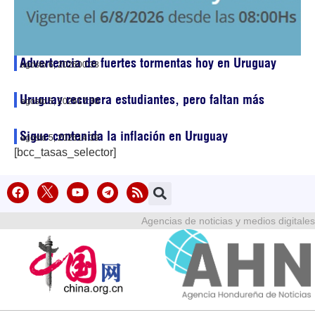
Advertencia de fuertes tormentas hoy en Uruguay
agosto 6, 2026
00:38
Uruguay recupera estudiantes, pero faltan más
agosto 5, 2026
17:30
Sigue contenida la inflación en Uruguay
agosto 5, 2026
14:39
[bcc_tasas_selector]
Agencias de noticias y medios digitales