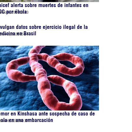
icef alerta sobre muertes de infantes en
DC por ébola
osto 6, 2026
18:13
vulgan datos sobre ejercicio ilegal de la
dicina en Brasil
osto 6, 2026
15:44
emor en Kinshasa ante sospecha de caso de
bola en una embarcación
osto 6, 2026
00:37