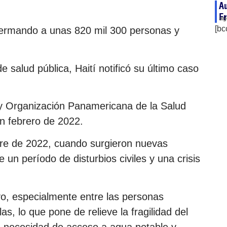
Au
Fr
ag
[bc
fermando a unas 820 mil 300 personas y
 salud pública, Haití notificó su último caso
 y Organización Panamericana de la Salud
n febrero de 2022.
re de 2022, cuando surgieron nuevas
 un período de disturbios civiles y una crisis
o, especialmente entre las personas
as, lo que pone de relieve la fragilidad del
te necesidad de acceso a agua potable y