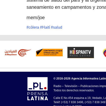
saneamiento en campamentos y zonas
mem/joe
#
cólera
#
Haití
#
salud
© 2016-2026 Agencia Informativa Lati
Radio – Televisión – Publicaciones impre
Todos los derechos reservados.
Calle E No.454 esquina a 19, Vedado, 
Teléf: (+53) 7 838 3496, (+53) 7 838 349