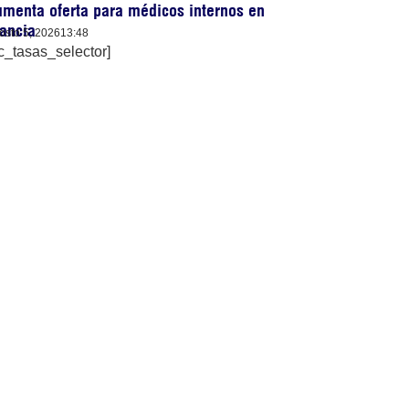
menta oferta para médicos internos en
ancia
osto 5, 2026
13:48
c_tasas_selector]