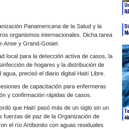
Un
R
ag
nización Panamericana de la Salud y la
Di
Me
ag
ros organismos internacionales. Dicha tarea
e-Anse y Grand-Gosier.
d local para la detección activa de casos, la
sinfección de hogares y la distribución de
agua, precisó el diario digital Haití Libre.
sesiones de capacitación para enfermeras
ón y confirmación rápidas de casos.
ecordó que Haití pasó más de un siglo sin un
T
s fuerzas de paz de la Organización de
é
ag
n el río Artibonito con aguas residuales