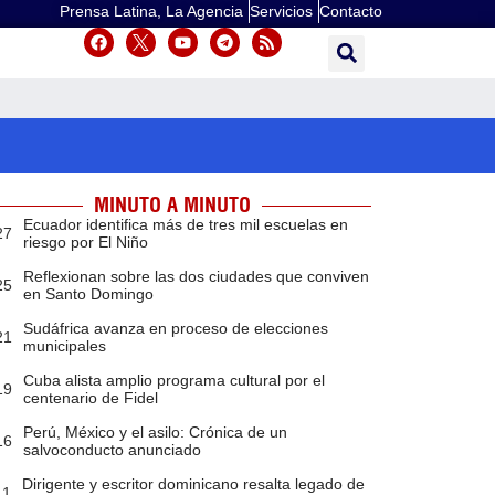
Prensa Latina, La Agencia
Servicios
Contacto
MINUTO A MINUTO
Ecuador identifica más de tres mil escuelas en
27
riesgo por El Niño
Reflexionan sobre las dos ciudades que conviven
25
en Santo Domingo
Sudáfrica avanza en proceso de elecciones
21
municipales
Cuba alista amplio programa cultural por el
19
centenario de Fidel
Perú, México y el asilo: Crónica de un
16
salvoconducto anunciado
Dirigente y escritor dominicano resalta legado de
11