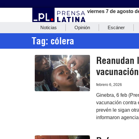
viernes 7 de agosto d
Noticias
Opinión
Escáner
Tag: cólera
Reanudan l
vacunación 
febrero 6, 2026
Ginebra, 6 feb (Pr
vacunación contra 
prevén le sigan ot
informaron agencias