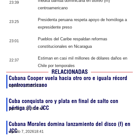
Inédita barrida dominicana en boxeo (m)
23:39
centroamericano
Presidenta peruana respeta apoyo de homóloga a
23:25
expresidente preso
Pueblos del Caribe respaldan reformas
23:01
constitucionales en Nicaragua
Estiman en casi mil millones de dólares daños en
22:37
Chile por temporales
RELACIONADAS
Cubana Cooper vuela hacia otro oro e iguala récord
centroamericano
agosto 7, 2026
23:51
Cuba conquista oro y plata en final de salto con
pértiga (f) de JCC
agosto 7, 2026
19:44
Cubana Morales domina lanzamiento del disco (f) en
JCC
agosto 7, 2026
18:41