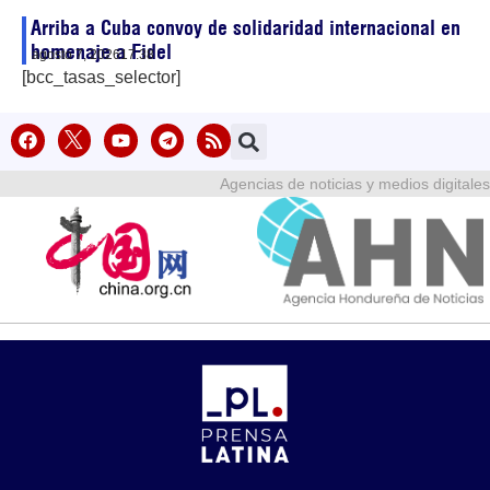
Arriba a Cuba convoy de solidaridad internacional en
homenaje a Fidel
agosto 7, 2026
17:38
[bcc_tasas_selector]
Agencias de noticias y medios digitales