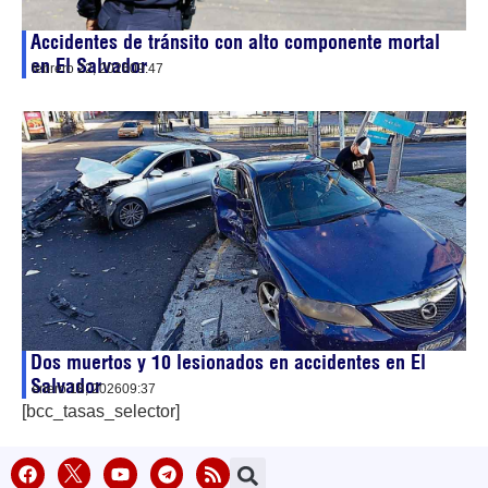
Accidentes de tránsito con alto componente mortal
en El Salvador
febrero 22, 2026
09:47
Dos muertos y 10 lesionados en accidentes en El
Salvador
enero 18, 2026
09:37
[bcc_tasas_selector]