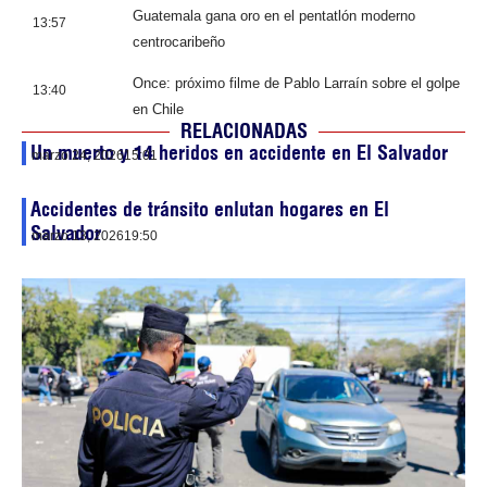
Guatemala gana oro en el pentatlón moderno
13:57
centrocaribeño
Once: próximo filme de Pablo Larraín sobre el golpe
13:40
en Chile
RELACIONADAS
Un muerto y 14 heridos en accidente en El Salvador
marzo 24, 2026
15:01
Accidentes de tránsito enlutan hogares en El
Salvador
marzo 13, 2026
19:50