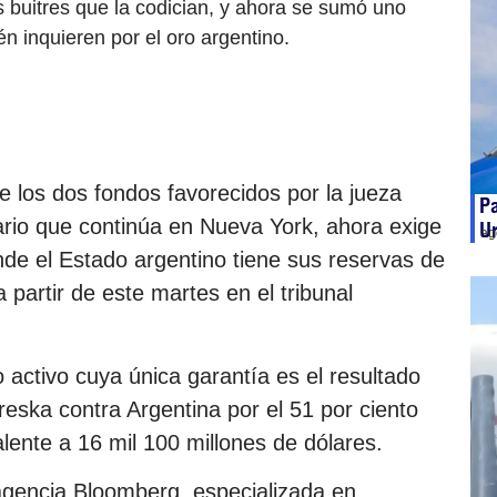
 buitres que la codician, y ahora se sumó uno
n inquieren por el oro argentino.
e los dos fondos favorecidos por la jueza
Pa
onario que continúa en Nueva York, ahora exige
Ur
ag
nde el Estado argentino tiene sus reservas de
a partir de este martes en el tribunal
activo cuya única garantía es el resultado
reska contra Argentina por el 51 por ciento
lente a 16 mil 100 millones de dólares.
agencia Bloomberg, especializada en