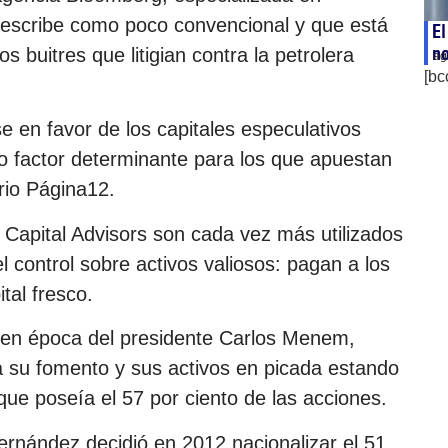
describe como poco convencional y que está
El
n
s buitres que litigian contra la petrolera
ag
[bc
e en favor de los capitales especulativos
co factor determinante para los que apuestan
ario Página12.
apital Advisors son cada vez más utilizados
l control sobre activos valiosos: pagan a los
tal fresco.
0 en época del presidente Carlos Menem,
 su fomento y sus activos en picada estando
que poseía el 57 por ciento de las acciones.
Fernández decidió en 2012 nacionalizar el 51