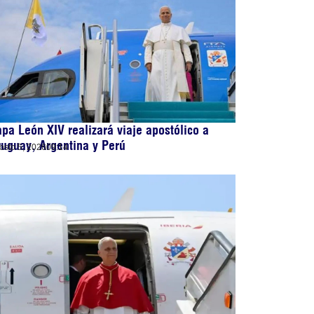
pa León XIV realizará viaje apostólico a
uguay, Argentina y Perú
osto 5, 2026
09:14