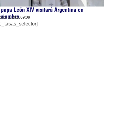
 papa León XIV visitará Argentina en
oviembre
osto 5, 2026
09:09
c_tasas_selector]