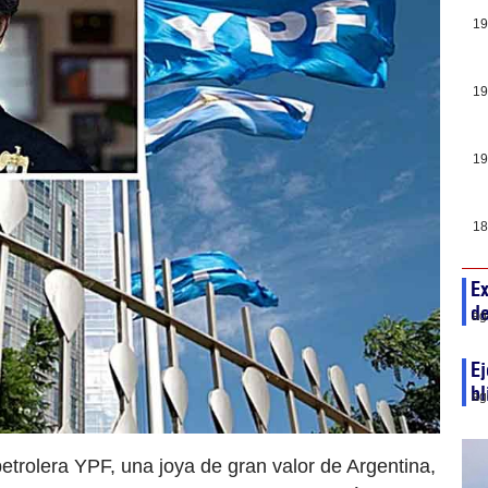
19
19
19
18
Ex
de
ag
Ej
bl
ag
etrolera YPF, una joya de gran valor de Argentina,