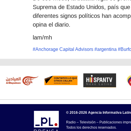
Suprema de Estado Unidos, país que 
diferentes signos políticos han acomp
opina el diario.
lam/mh
#
Anchorage Capital Advisors
#
argentina
#
Burfo
© 2016-2026 Agencia Informativa Lati
Radio – Televisión – Publicaciones impre
Todos los derechos reservados.