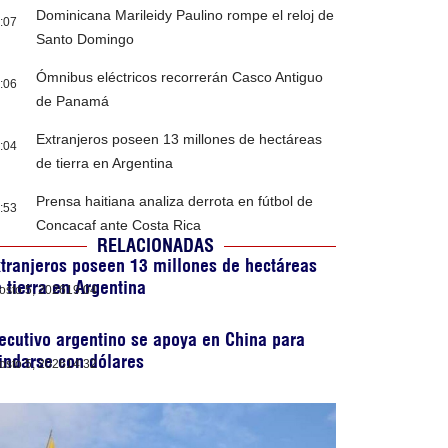
Dominicana Marileidy Paulino rompe el reloj de
:07
Santo Domingo
Ómnibus eléctricos recorrerán Casco Antiguo
:06
de Panamá
Extranjeros poseen 13 millones de hectáreas
:04
de tierra en Argentina
Prensa haitiana analiza derrota en fútbol de
:53
Concacaf ante Costa Rica
RELACIONADAS
tranjeros poseen 13 millones de hectáreas
 tierra en Argentina
osto 5, 2026
19:04
ecutivo argentino se apoya en China para
indarse con dólares
osto 5, 2026
14:32