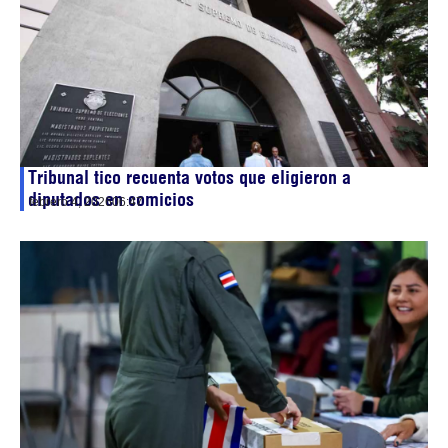
Tribunal tico recuenta votos que eligieron a
diputados en comicios
febrero 4, 2026
06:47