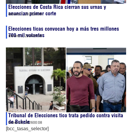
Elecciones de Costa Rica cierran sus urnas y
anuncian primer corte
febrero 1, 2026
20:39
Elecciones ticas convocan hoy a más tres millones
700 mil votantes
febrero 1, 2026
09:58
Tribunal de Elecciones tico trata pedido contra visita
de Bukele
enero 10, 2026
00:08
[bcc_tasas_selector]