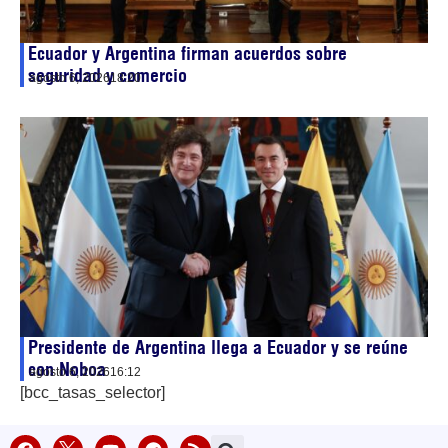
Ecuador y Argentina firman acuerdos sobre
seguridad y comercio
agosto 6, 2026
18:20
Presidente de Argentina llega a Ecuador y se reúne
con Noboa
agosto 6, 2026
16:12
[bcc_tasas_selector]