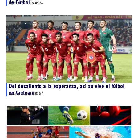
de Fútbol
agosto 5, 2026
06:34
Del desaliento a la esperanza, así se vive el fútbol
en Vietnam
agosto 5, 2026
00:54