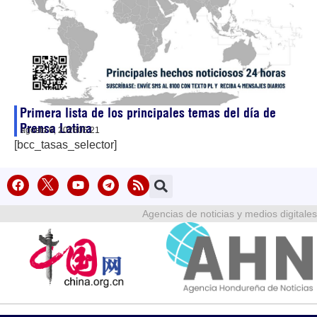
Primera lista de los principales temas del día de
Prensa Latina
agosto 6, 2026
05:21
[bcc_tasas_selector]
Agencias de noticias y medios digitales