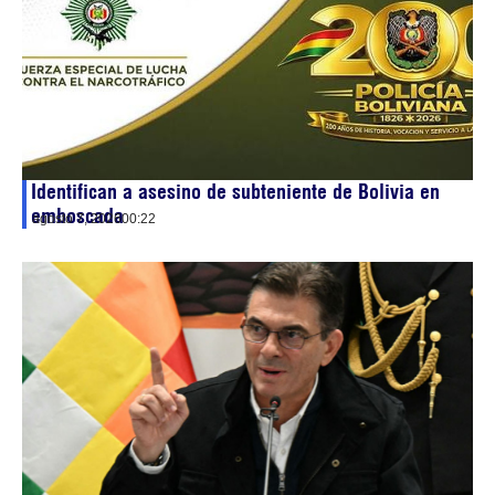
Identifican a asesino de subteniente de Bolivia en
emboscada
agosto 7, 2026
00:22