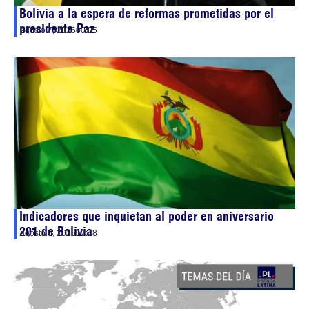
Bolivia a la espera de reformas prometidas por el
presidente Paz
agosto 7, 2026
00:05
Indicadores que inquietan al poder en aniversario
201 de Bolivia
agosto 6, 2026
12:48