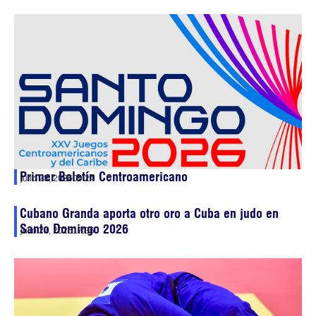
Primer Boletín Centroamericano
julio 28, 2026
09:24
Cubano Granda aporta otro oro a Cuba en judo en
Santo Domingo 2026
julio 27, 2026
17:36