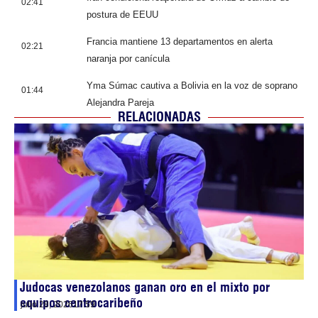
02:41
postura de EEUU
Francia mantiene 13 departamentos en alerta
02:21
naranja por canícula
Yma Súmac cautiva a Bolivia en la voz de soprano
01:44
Alejandra Pareja
RELACIONADAS
Judocas venezolanos ganan oro en el mixto por
equipos centrocaribeño
julio 28, 2026
17:59