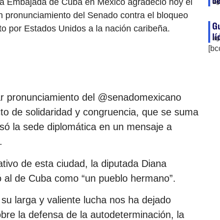
de
 La Embajada de Cuba en México agradeció hoy el
ag
un pronunciamiento del Senado contra el bloqueo
Gu
to por Estados Unidos a la nación caribeña.
lí
ag
[bc
r pronunciamiento del @senadomexicano
to de solidaridad y congruencia, que se suma
só la sede diplomática en un mensaje a
.
lativo de esta ciudad, la diputada Diana
nió al de Cuba como “un pueblo hermano”.
e su larga y valiente lucha nos ha dejado
bre la defensa de la autodeterminación, la