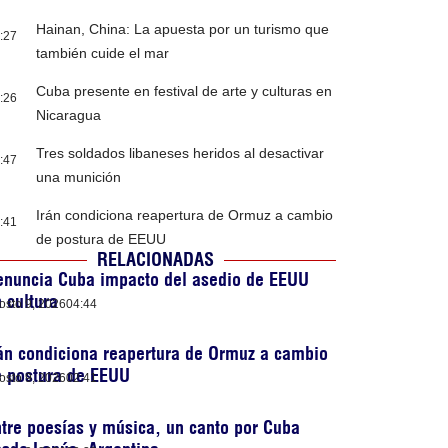
Hainan, China: La apuesta por un turismo que
:27
también cuide el mar
Cuba presente en festival de arte y culturas en
:26
Nicaragua
Tres soldados libaneses heridos al desactivar
:47
una munición
Irán condiciona reapertura de Ormuz a cambio
:41
de postura de EEUU
RELACIONADAS
enuncia Cuba impacto del asedio de EEUU
 cultura
osto 9, 2026
04:44
án condiciona reapertura de Ormuz a cambio
e postura de EEUU
osto 9, 2026
02:41
tre poesías y música, un canto por Cuba