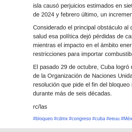
isla causó perjuicios estimados en si
de 2024 y febrero último, un increment
Considerado el principal obstáculo al 
salud esa política dejó pérdidas de c
mientras el impacto en el ámbito ener
restricciones para importar combustib
El pasado 29 de octubre, Cuba logró 
de la Organización de Naciones Unida
resolución que pide el fin del bloqueo
durante más de seis décadas.
rc/las
#
bloqueo
#
cdmx
#
congreso
#
cuba
#
eeuu
#
Méx