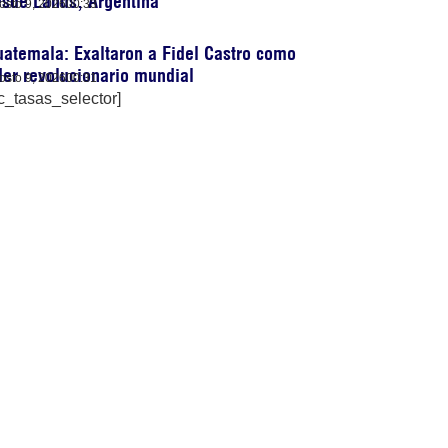
sde Lanús, Argentina
osto 9, 2026
00:33
atemala: Exaltaron a Fidel Castro como
der revolucionario mundial
osto 9, 2026
00:31
c_tasas_selector]