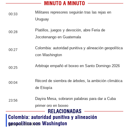
MINUTO A MINUTO
Militares represores seguirán tras las rejas en
00:33
Uruguay
Platillos, juegos y devoción, abre Feria de
00:28
Jocotenango en Guatemala
Colombia: autoridad punitiva y alineación geopolítica
00:27
con Washington
Arbitraje empañó el boxeo en Santo Domingo 2026
00:25
Récord de siembra de árboles, la ambición climática
00:04
de Etiopía
Dayira Mesa, sobraron palabras para dar a Cuba
23:56
primer oro en boxeo
RELACIONADAS
Colombia: autoridad punitiva y alineación
geopolítica con Washington
agosto 8, 2026
00:27