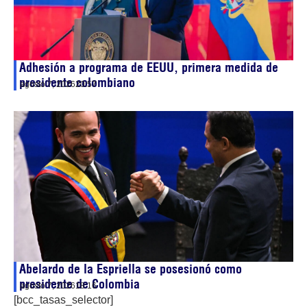
Adhesión a programa de EEUU, primera medida de
presidente colombiano
agosto 7, 2026
20:57
Abelardo de la Espriella se posesionó como
presidente de Colombia
agosto 7, 2026
18:16
[bcc_tasas_selector]