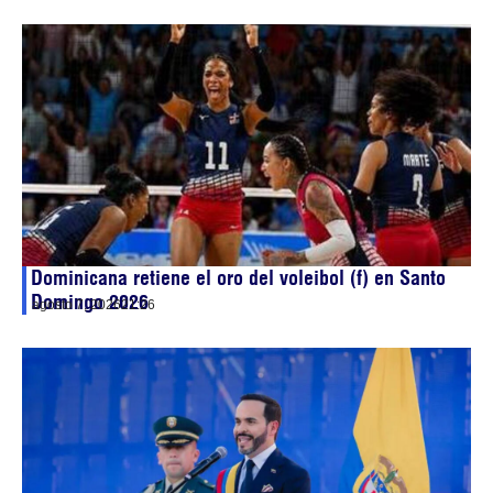
Dominicana retiene el oro del voleibol (f) en Santo
Domingo 2026
agosto 7, 2026
21:26