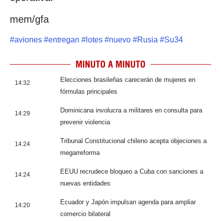
mem/gfa
#
aviones
#
entregan
#
lotes
#
nuevo
#
Rusia
#
Su34
MINUTO A MINUTO
Elecciones brasileñas carecerán de mujeres en
14:32
fórmulas principales
Dominicana involucra a militares en consulta para
14:29
prevenir violencia
Tribunal Constitucional chileno acepta objeciones a
14:24
megarreforma
EEUU recrudece bloqueo a Cuba con sanciones a
14:24
nuevas entidades
Ecuador y Japón impulsan agenda para ampliar
14:20
comercio bilateral