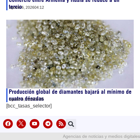
tercio
agosto 6, 2026
04:12
Producción global de diamantes bajará al mínimo de
cuatro décadas
agosto 6, 2026
04:05
[bcc_tasas_selector]
Agencias de noticias y medios digitales