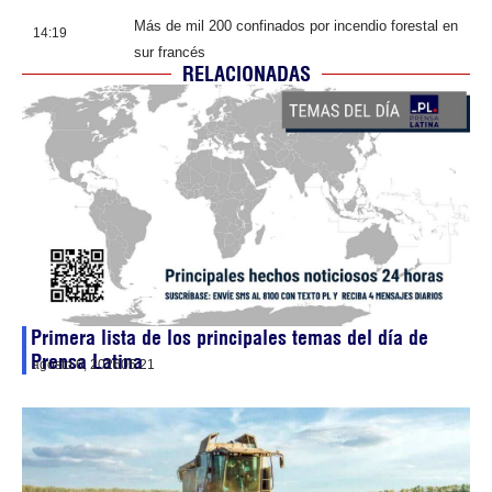
Más de mil 200 confinados por incendio forestal en
14:19
sur francés
RELACIONADAS
Primera lista de los principales temas del día de
Prensa Latina
agosto 6, 2026
05:21