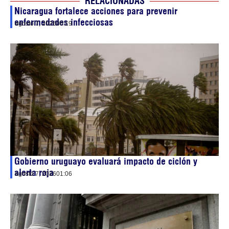
RELACIONADAS
Nicaragua fortalece acciones para prevenir
enfermedades infecciosas
agosto 7, 2026
06:19
Gobierno uruguayo evaluará impacto de ciclón y
alerta roja
agosto 7, 2026
01:06