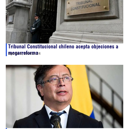
Tribunal Constitucional chileno acepta objeciones a
megarreforma
agosto 6, 2026
14:24