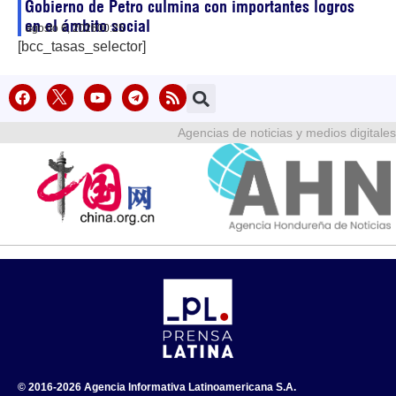
Gobierno de Petro culmina con importantes logros
en el ámbito social
agosto 6, 2026
00:25
[bcc_tasas_selector]
Agencias de noticias y medios digitales
© 2016-2026 Agencia Informativa Latinoamericana S.A.