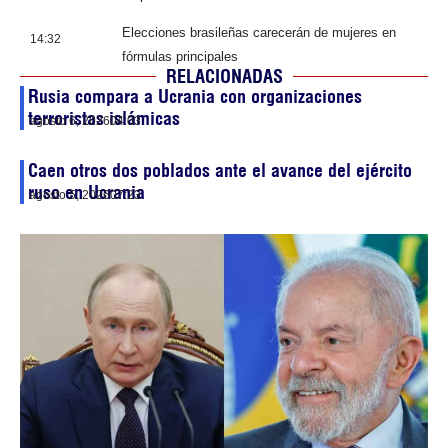
Elecciones brasileñas carecerán de mujeres en
14:32
fórmulas principales
RELACIONADAS
Rusia compara a Ucrania con organizaciones
terroristas islámicas
agosto 6, 2026
04:03
Caen otros dos poblados ante el avance del ejército
ruso en Ucrania
agosto 5, 2026
07:23