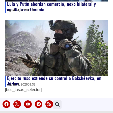
Lula y Putin abordan comercio, nexo bilateral y
conflicto en Ucrania
agosto 4, 2026
13:51
Ejército ruso extiende su control a Bakshéevka, en
Járkov
agosto 4, 2026
09:33
[bcc_tasas_selector]