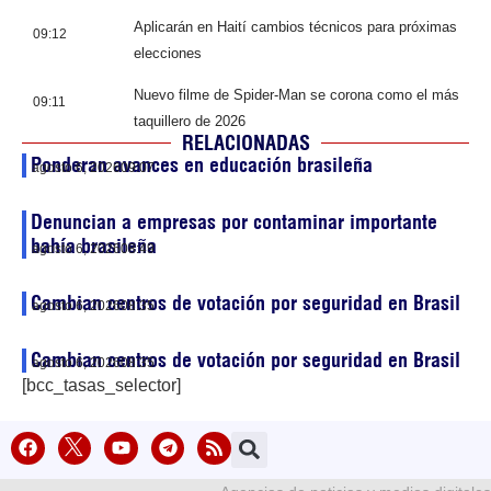
Aplicarán en Haití cambios técnicos para próximas
09:12
elecciones
Nuevo filme de Spider-Man se corona como el más
09:11
taquillero de 2026
RELACIONADAS
Ponderan avances en educación brasileña
agosto 6, 2026
09:07
Denuncian a empresas por contaminar importante
bahía brasileña
agosto 6, 2026
08:49
Cambian centros de votación por seguridad en Brasil
agosto 6, 2026
08:35
Cambian centros de votación por seguridad en Brasil
agosto 6, 2026
08:35
[bcc_tasas_selector]