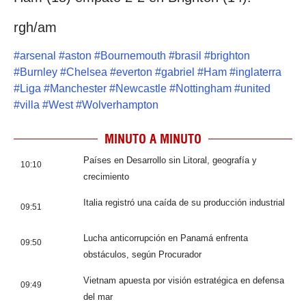
rgh/am
#
arsenal
#
aston
#
Bournemouth
#
brasil
#
brighton
#
Burnley
#
Chelsea
#
everton
#
gabriel
#
Ham
#
inglaterra
#
Liga
#
Manchester
#
Newcastle
#
Nottingham
#
united
#
villa
#
West
#
Wolverhampton
MINUTO A MINUTO
Países en Desarrollo sin Litoral, geografía y
10:10
crecimiento
Italia registró una caída de su producción industrial
09:51
Lucha anticorrupción en Panamá enfrenta
09:50
obstáculos, según Procurador
Vietnam apuesta por visión estratégica en defensa
09:49
del mar