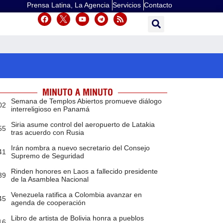
Prensa Latina, La Agencia
Servicios
Contacto
MINUTO A MINUTO
Semana de Templos Abiertos promueve diálogo
02
interreligioso en Panamá
Siria asume control del aeropuerto de Latakia
55
tras acuerdo con Rusia
Irán nombra a nuevo secretario del Consejo
41
Supremo de Seguridad
Rinden honores en Laos a fallecido presidente
39
de la Asamblea Nacional
Venezuela ratifica a Colombia avanzar en
45
agenda de cooperación
Libro de artista de Bolivia honra a pueblos
16